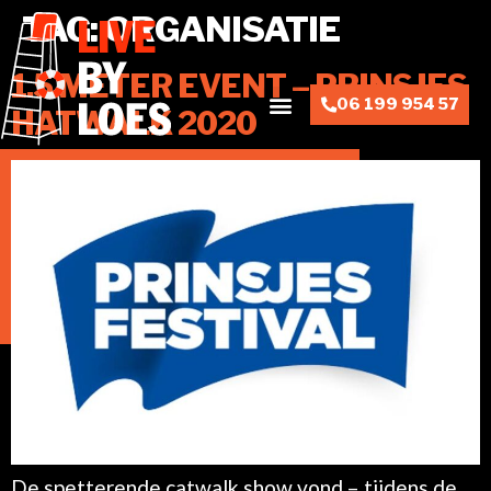
TAG:
ORGANISATIE
1.5 METER EVENT – PRINSJES
06 199 954 57
HATWALK 2020
De spetterende catwalk show vond – tijdens de