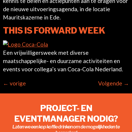
kennis te delen en actiepunten aan te dragen voor
de nieuwe uitvoeringsagenda, in de locatie
Mauritskazerne in Ede.
THIS IS FORWARD WEEK
Een vrijwilligersweek met diverse
maatschappelijke- en duurzame activiteiten en
events voor collega’s van Coca-Cola Nederland.
←
vorige
Volgende
→
PROJECT- EN
EVENTMANAGER NODIG?
Laten we een kop koffie drinken om de mogelijkheden te