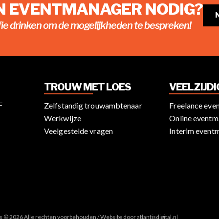
EN EVENTMANAGER NODIG?
fie drinken om de mogelijkheden te bespreken!
TROUW MET LOES
VEELZIJD
F
Zelfstandig trouwambtenaar
Freelance eve
Werkwijze
Online eventm
Veelgestelde vragen
Interim event
es © 2026 Alle rechten voorbehouden / Website door
atlantisdigital.nl