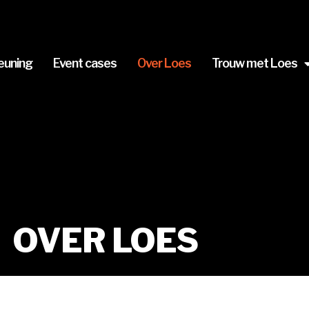
euning
Event cases
Over Loes
Trouw met Loes
OVER LOES