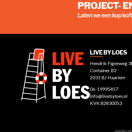
PROJECT- 
Laten we een kop kof
LIVE BY LOES
Hendrik Figeeweg 3
Container B2
2031 BJ Haarlem
06-19995457
Info@livebyloes.nl
KVK:82830053
Live by Lo