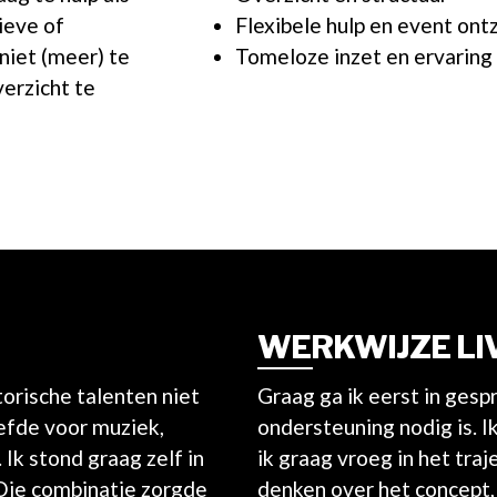
ieve of
Flexibele hulp en event ont
 niet (meer) te
Tomeloze inzet en ervaring
erzicht te
WERKWIJZE LIV
torische talenten niet
Graag ga ik eerst in gesp
iefde voor muziek,
ondersteuning nodig is. I
Ik stond graag zelf in
ik graag vroeg in het tra
 Die combinatie zorgde
denken over het concept, 