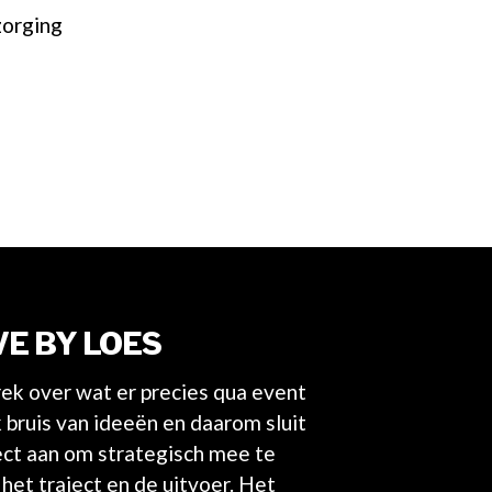
zorging
E BY LOES
rek over wat er precies qua event
k bruis van ideeën en daarom sluit
ject aan om strategisch mee te
het traject en de uitvoer. Het