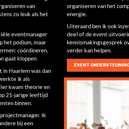
organiseren van
organiseren van het comp
tens zo leuk als het
energie.
Uiteraard ben ik ook inze
ficiële eventmanager
deel of de event uitvoeri
op het podium, maar
kennismakingsgesprek ove
hermen: coördineren,
verder kan helpen.
an gaat kloppen.
EVENT ONDERSTEUNIN
 in Haarlem was dan
werkte ik als
 Hier kwam theorie en
p 21-jarige leeftijd
enten binnen.
s projectmanager. Ik
andere bij een