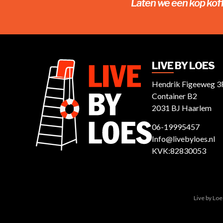
Laten we een kop kof
LIVE BY LOES
Hendrik Figeeweg 3
Container B2
2031 BJ Haarlem
06-19995457
Info@livebyloes.nl
KVK:82830053
Live by Lo