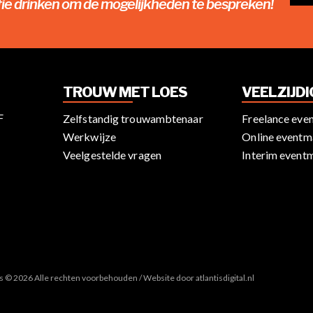
fie drinken om de mogelijkheden te bespreken!
TROUW MET LOES
VEELZIJD
F
Zelfstandig trouwambtenaar
Freelance eve
Werkwijze
Online eventm
Veelgestelde vragen
Interim event
es © 2026 Alle rechten voorbehouden / Website door
atlantisdigital.nl