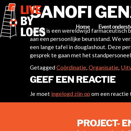
SANOFI GE
Home
Event onderst
Sanofi is een wereldwijd farmaceutisch 
aan een persoonlijke beursstand. We ve
een lange tafel in douglashout. Deze pe
gesprek te gaan met het standpersoneel
Getagged
Coördinatie
,
Organisatie
,
Uit
GEEF EEN REACTIE
Je moet
ingelogd zijn op
om een reactie t
PROJECT- 