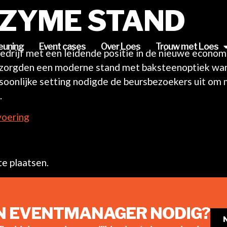
NZYME STAND
euning
Event cases
Over Loes
Trouw met Loes
bedrijf met een leidende positie in de nieuwe econo
rzorgden een moderne stand met baksteenoptiek wan
rsoonlijke setting nodigde de beursbezoekers uit om 
.
voering
e plaatsen.
EN EVENTMANAGER NODIG?