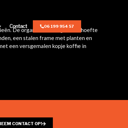
Contact
06 199 954 57
mieën. De organisatie had grote behoefte
den, een stalen frame met planten en
met een versgemalen kopje koffie in
NEEM CONTACT OP!