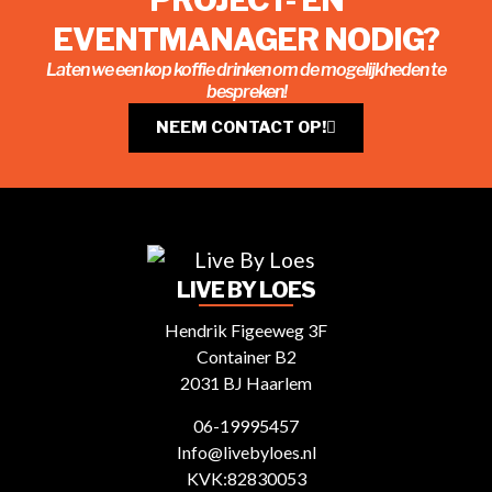
PROJECT- EN
EVENTMANAGER NODIG?
Laten we een kop koffie drinken om de mogelijkheden te
bespreken!
NEEM CONTACT OP!
LIVE BY LOES
Hendrik Figeeweg 3F
Container B2
2031 BJ Haarlem
06-19995457
Info@livebyloes.nl
KVK:82830053