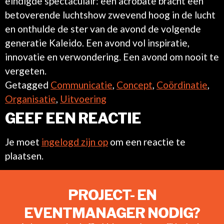
eindigde spectaculair: een acrobate bracht een
betoverende luchtshow zwevend hoog in de lucht
en onthulde de ster van de avond de volgende
generatie Kaleido. Een avond vol inspiratie,
innovatie en verwondering. Een avond om nooit te
vergeten.
Getagged
Communicatie
,
Concept
,
Coördinatie
,
Organisatie
,
Uitvoering
GEEF EEN REACTIE
Je moet
ingelogd zijn op
om een reactie te
plaatsen.
PROJECT- EN
EVENTMANAGER NODIG?