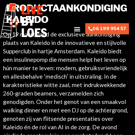
PRODUCTAANKONDIGING
KALEIDO
06 199 954 57
Op 19 maart vond de exclusieve aankondiging
plaats van Kaleido in de innovatieve en stijlvolle
Supperclub in hartje Amsterdam. Kaleido biedt
een insulinepomp die mensen helpt het leven op
hún manier te leven: modern, gebruiksvriendelijk
en allesbehalve ‘medisch’ in uitstraling. In de
karakteristieke witte zaal, met indrukwekkende
260-graden beamers, verzamelden zich
genodigden. Onder het genot van een smaakvol
walking dinner en met een DJ op de achtergrond,
genoten zij van flitsende presentaties over
Kaleido én de rol van AI in de zorg. De avond