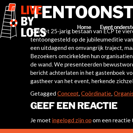
TENTOONSTE
Home
Event onderst
Om het 25-jarig bestaan van ECP te viere
tentoongesteld op de jubileumeditie van 
een uitdagend en omvangrijk traject, maar
Bezoekers omcirkelden hun organisatien
de wand. We presenteerden bewustwordin
bericht achterlaten in het gastenboek v
gastheer van het event, herkende zichze
Getagged
Concept
,
Coördinatie
,
Organis
GEEF EEN REACTIE
Je moet
ingelogd zijn op
om een reactie t