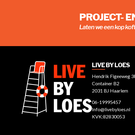
PROJECT- 
Laten we een kop kof
LIVE BY LOES
Hendrik Figeeweg 3
Container B2
2031 BJ Haarlem
06-19995457
Info@livebyloes.nl
KVK:82830053