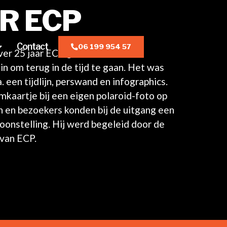
R ECP
Contact
06 199 954 57
over 25 jaar ECP gerealiseerd en
n om terug in de tijd te gaan. Het was
 een tijdlijn, perswand en infographics.
aartje bij een eigen polaroid-foto op
 en bezoekers konden bij de uitgang een
oonstelling. Hij werd begeleid door de
 van ECP.