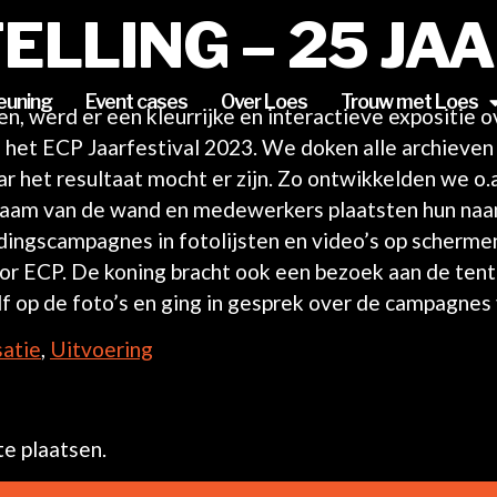
LLING – 25 JAA
euning
Event cases
Over Loes
Trouw met Loes
n, werd er een kleurrijke en interactieve expositie 
het ECP Jaarfestival 2023. We doken alle archieven i
 het resultaat mocht er zijn. Zo ontwikkelden we o.a.
aam van de wand en medewerkers plaatsten hun naamk
gscampagnes in fotolijsten en video’s op schermen
oor ECP. De koning bracht ook een bezoek aan de tent
lf op de foto’s en ging in gesprek over de campagnes
atie
,
Uitvoering
e plaatsen.