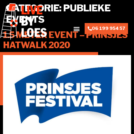
CATEGORIE:
PUBLIEKE
EVENTS
06 199 954 57
1.5 METER EVENT – PRINSJES
HATWALK 2020