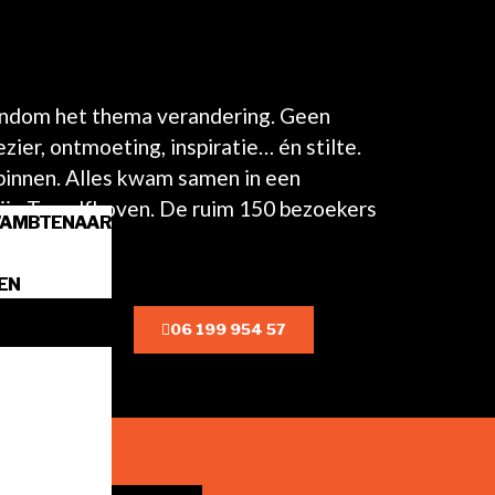
rondom het thema verandering. Geen
zier, ontmoeting, inspiratie… én stilte.
binnen. Alles kwam samen in een
ijn Twaalfhoven. De ruim 150 bezoekers
WAMBTENAAR
EN
06 199 954 57