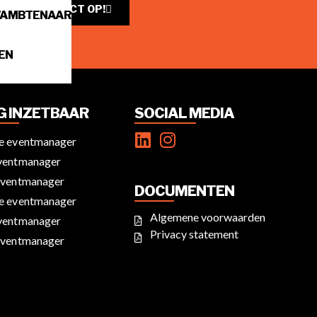
NEEM CONTACT OP!
WAMBTENAAR
EN
IG INZETBAAR
SOCIAL MEDIA
ce eventmanager
eventmanager
eventmanager
DOCUMENTEN
ce eventmanager
Algemene voorwaarden
eventmanager
Privacy statement
eventmanager