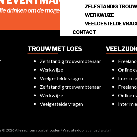
EN EVENTMANAGER NODIG?
ZELFSTANDIG TROU
fie drinken om de mogelijkheden te bespreken!
WERKWIJZE
VEELGESTELDE VRAG
CONTACT
TROUW MET LOES
VEELZIJD
F
Zelfstandig trouwambtenaar
Freelan
Werkwijze
Online 
Veelgestelde vragen
Interim 
Zelfstandig trouwambtenaar
Freelan
Werkwijze
Online 
Veelgestelde vragen
Interim 
es © 2026 Alle rechten voorbehouden / Website door
atlantisdigital.nl