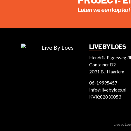
PROJECT- 
Laten we een kop kof
LIVE BY LOES
Hendrik Figeeweg 3
Container B2
2031 BJ Haarlem
06-19995457
Info@livebyloes.nl
KVK:82830053
Live by Lo