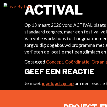
ACTIVAL
Op 13 maart 2026 vond ACTIVAL plaats i
standaard congres, maar een festival vol 
Van volle workshops tot hangmatmomente
zorgvuldig opgebouwd programma met al
verlieten de locatie met een glimlach en
Getagged
Concept
,
Coördinatie
,
Organis
GEEF EEN REACTIE
Je moet
ingelogd zijn op
om een reactie t