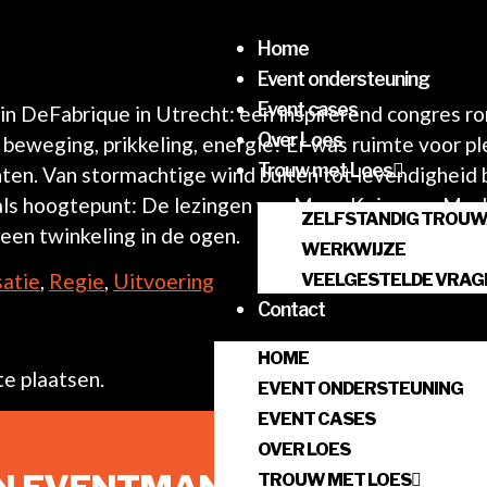
Home
Event ondersteuning
Event cases
n DeFabrique in Utrecht: een inspirerend congres 
Over Loes
beweging, prikkeling, energie! Er was ruimte voor ple
Trouw met Loes
n. Van stormachtige wind buiten tot levendigheid 
s hoogtepunt: De lezingen van Manu Keirse en Merl
ZELFSTANDIG TROU
 een twinkeling in de ogen.
WERKWIJZE
atie
,
Regie
,
Uitvoering
VEELGESTELDE VRAG
Contact
HOME
e plaatsen.
EVENT ONDERSTEUNING
EVENT CASES
OVER LOES
TROUW MET LOES